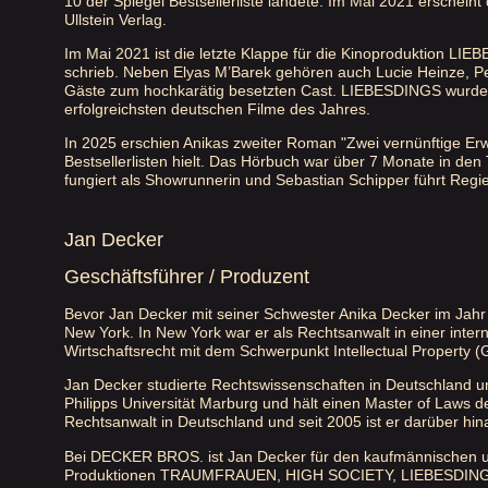
10 der Spiegel Bestsellerliste landete. Im Mai 2021 erscheint
Ullstein Verlag.
Im Mai 2021 ist die letzte Klappe für die Kinoproduktion LI
schrieb. Neben Elyas M’Barek gehören auch Lucie Heinze, Per
Gäste zum hochkarätig besetzten Cast. LIEBESDINGS wurde v
erfolgreichsten deutschen Filme des Jahres.
In 2025 erschien Anikas zweiter Roman "Zwei vernünftige Er
Bestsellerlisten hielt. Das Hörbuch war über 7 Monate in den 
fungiert als Showrunnerin und Sebastian Schipper führt Regie
Jan Decker
Geschäftsführer / Produzent
Bevor Jan Decker mit seiner Schwester Anika Decker im Jahr
New York. In New York war er als Rechtsanwalt in einer interna
Wirtschaftsrecht mit dem Schwerpunkt Intellectual Property (
Jan Decker studierte Rechtswissenschaften in Deutschland u
Philipps Universität Marburg und hält einen Master of Laws d
Rechtsanwalt in Deutschland und seit 2005 ist er darüber hi
Bei DECKER BROS. ist Jan Decker für den kaufmännischen und 
Produktionen TRAUMFRAUEN, HIGH SOCIETY, LIEBESDIN